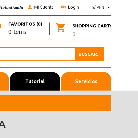
Mi Cuenta
Login
S/ PEN
FAVORITOS (0)
SHOPPING CART:
0 items
0
BUSCAR...
Tutorial
Servicios
A