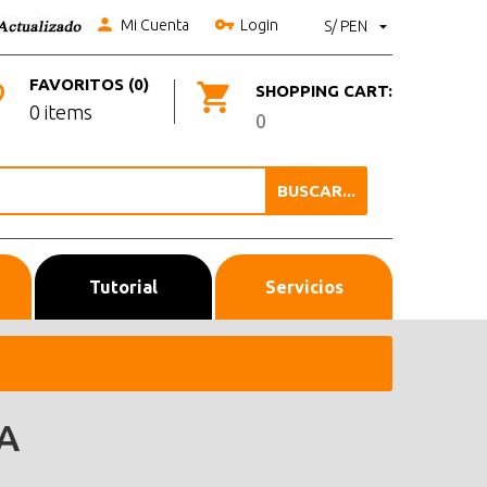
Mi Cuenta
Login
S/ PEN
FAVORITOS (0)
SHOPPING CART:
0 items
0
BUSCAR...
Tutorial
Servicios
A