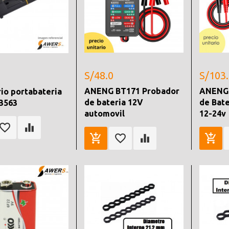
S/48.0
S/103
ANENG BT171 Probador
ANENG 
io portabateria
de bateria 12V
de Bate
3563
automovil
12-24v