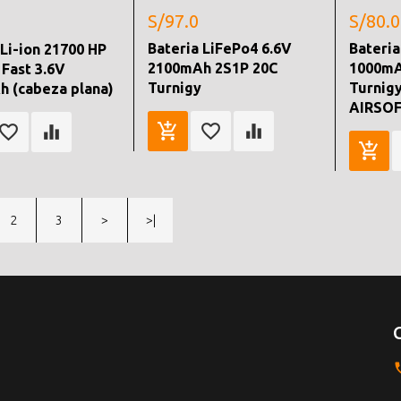
S/97.0
S/80.0
Bateria LiFePo4 6.6V
Bateria
 Li-ion 21700 HP
2100mAh 2S1P 20C
1000mA
 Fast 3.6V
Turnigy
Turnig
 (cabeza plana)
AIRSO
2
3
>
>|