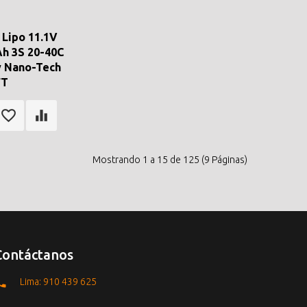
 Lipo 11.1V
h 3S 20-40C
y Nano-Tech
FT
Mostrando 1 a 15 de 125 (9 Páginas)
Contáctanos
Lima: 910 439 625