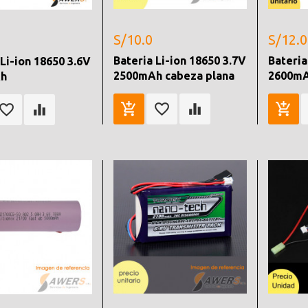
S/10.0
S/12.0
Bateria Li-ion 18650 3.7V
Bateria
 Li-ion 18650 3.6V
2500mAh cabeza plana
2600mA
h