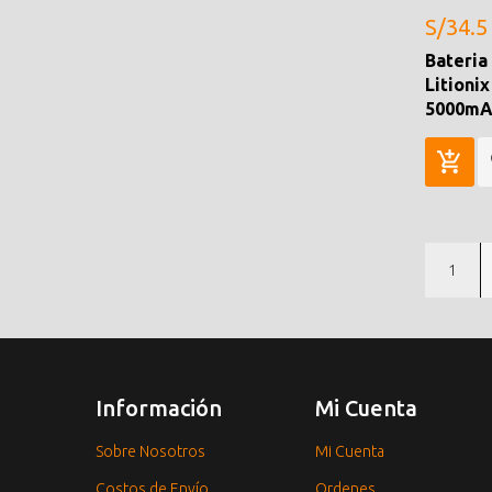
S/34.5
Bateria
Litionix
5000mAh
1
Información
Mi Cuenta
Sobre Nosotros
Mi Cuenta
Costos de Envío
Ordenes