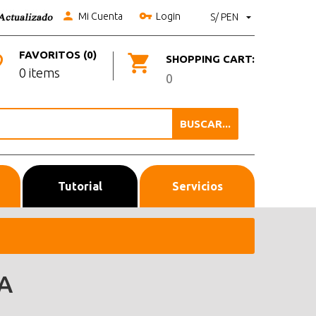
Mi Cuenta
Login
S/ PEN
FAVORITOS (0)
SHOPPING CART:
0 items
0
BUSCAR...
Tutorial
Servicios
A