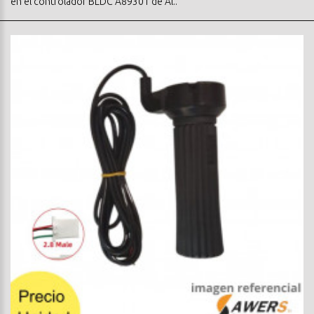
en el controlador BLDC A89301 de Al..