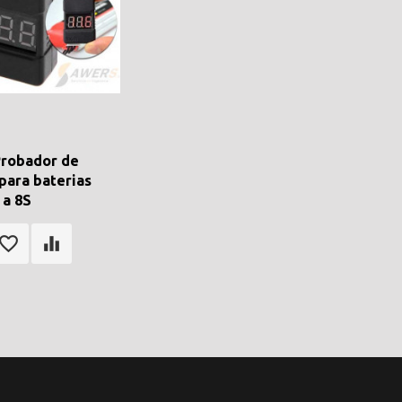
Probador de
 para baterias
 a 8S