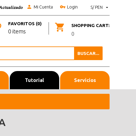
Mi Cuenta
Login
S/ PEN
FAVORITOS (0)
SHOPPING CART:
0 items
0
BUSCAR...
Tutorial
Servicios
A