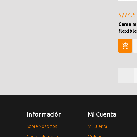
S/74.5
Cama ma
flexibl
1
Información
Mi Cuenta
Sobre Nosotros
Mi Cuenta
Costos de Envío
Ordenes