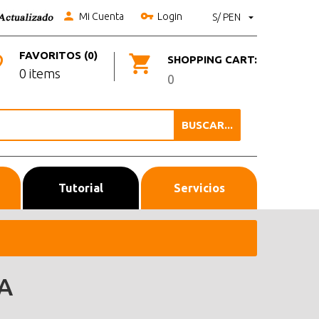
Mi Cuenta
Login
S/ PEN
FAVORITOS (0)
SHOPPING CART:
0 items
0
BUSCAR...
Tutorial
Servicios
A