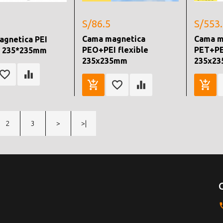
S/86.5
S/553
Cama magnetica
Cama m
gnetica PEI
PEO+PEI flexible
PET+PEI
e 235*235mm
235x235mm
235x2
2
3
>
>|