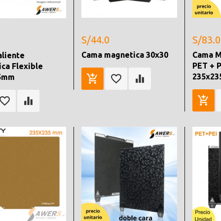
S/44.0
S/83.0
Cama magnetica 30x30
Cama M
liente
PET + P
ca Flexible
235x2
5mm