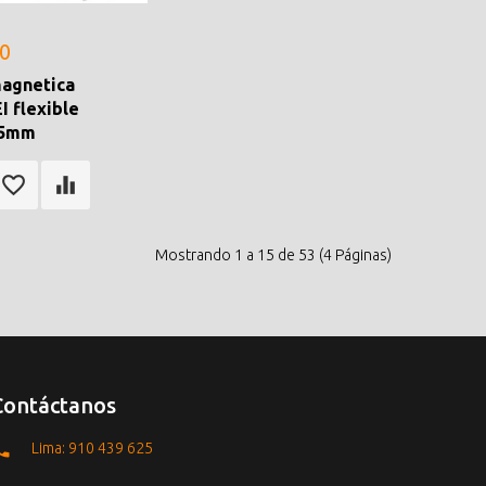
.0
agnetica
 flexible
35mm
Mostrando 1 a 15 de 53 (4 Páginas)
Contáctanos
Lima: 910 439 625