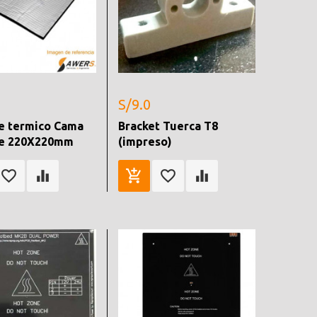
S/9.0
te termico Cama
Bracket Tuerca T8
te 220X220mm
(impreso)