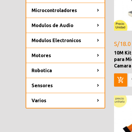
Microcontroladores
Modulos de Audio
Modulos Electronicos
S/18.0
10M Kit
Motores
para Mi
Camara 
Robotica
Sensores
Varios