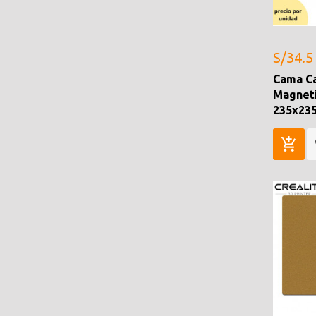
S/34.5
Cama Ca
Magneti
235x23