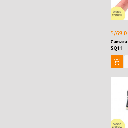
S/69.0
Camara 
SQ11