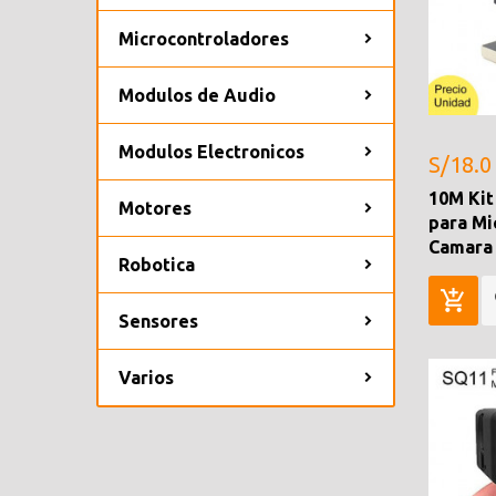
Microcontroladores
Modulos de Audio
Modulos Electronicos
S/18.0
10M Kit
Motores
para Mi
Camara 
Robotica
Sensores
Varios