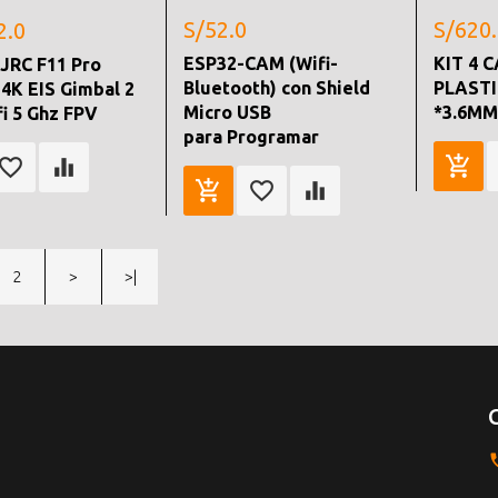
S/52.0
S/620
2.0
ESP32-CAM (Wifi-
KIT 4 
JRC F11 Pro
Bluetooth) con Shield
PLASTI
4K EIS Gimbal 2
Micro USB
*3.6MM
fi 5 Ghz FPV
para Programar
2
>
>|