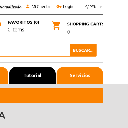
Mi Cuenta
Login
S/ PEN
FAVORITOS (0)
SHOPPING CART:
0 items
0
BUSCAR...
Tutorial
Servicios
A