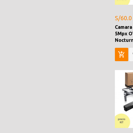
S/60.0
Camara 
5Mpx OV
Noctur