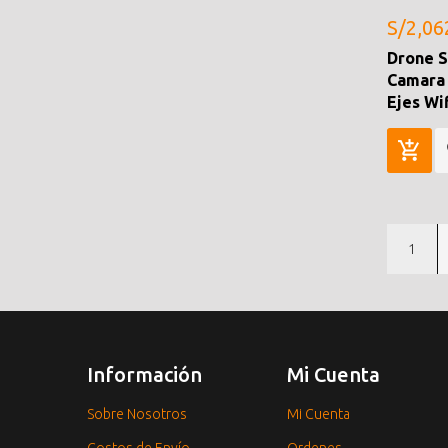
S/2,06
Drone S
Camara 
Ejes Wi
1
Información
Mi Cuenta
Sobre Nosotros
Mi Cuenta
Costos de Envío
Ordenes