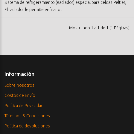
Sistema de refrigeramiento (Radiador) especial para celdas Peltier,
El radiador le permite enfriar o..
Mostrando 1 a 1 de 1 (1 Páginas)
Información
Sobre Nosotros
Costos de Envío
Política de Privacidad
Términos & Condiciones
Política de devoluciones