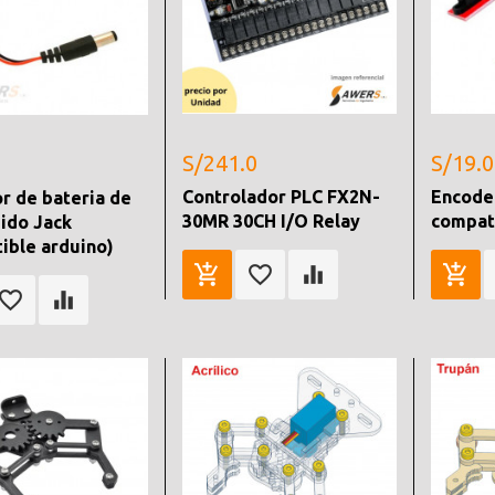
S/241.0
S/19.0
Controlador PLC FX2N-
Encode
r de bateria de
30MR 30CH I/O Relay
compat
uido Jack
ible arduino)