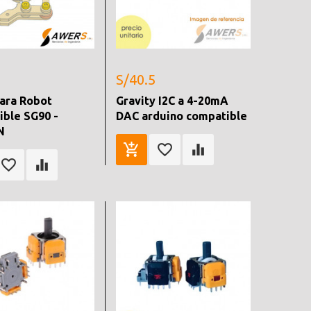
S/40.5
para Robot
Gravity I2C a 4-20mA
ible SG90 -
DAC arduino compatible
N