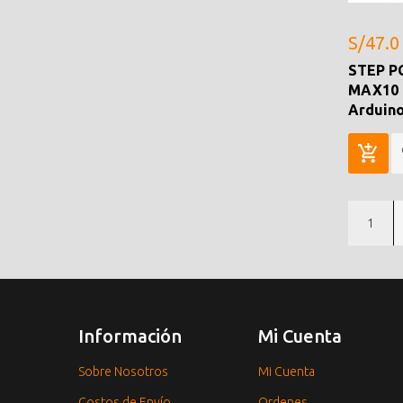
S/47.0
STEP PC
MAX10 
Arduin
1
Información
Mi Cuenta
Sobre Nosotros
Mi Cuenta
Costos de Envío
Ordenes