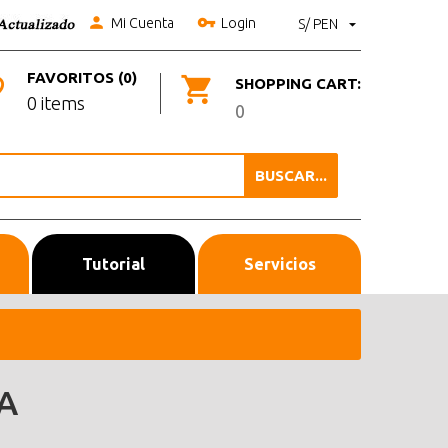
Mi Cuenta
Login
S/ PEN
FAVORITOS (0)
SHOPPING CART:
0 items
0
BUSCAR...
Tutorial
Servicios
A