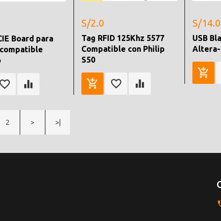
S/2.0
S/14.0
Tag RFID 125Khz 5577
USB Bl
IE Board para
Compatible con Philip
Altera
compatible
S50
o
2
>
>|