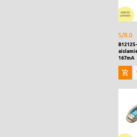
S/8.0
B1212S
aislami
167mA