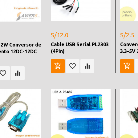
S/12.0
S/2.5
Cable USB Serial PL2303
Convers
-2W Conversor de
(4Pin)
3.3-5V 
ento 12DC-12DC