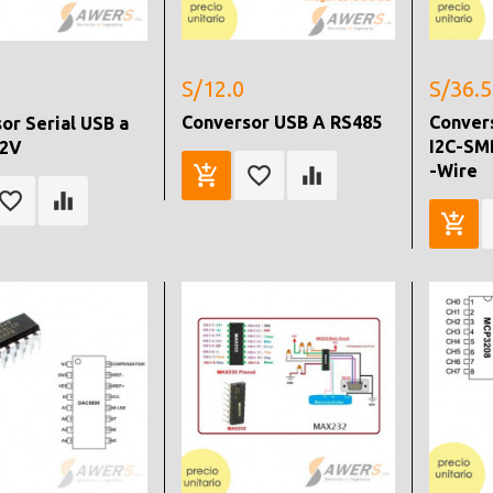
S/12.0
S/36.5
Conversor USB A RS485
Conver
or Serial USB a
I2C-SM
12V
-Wire