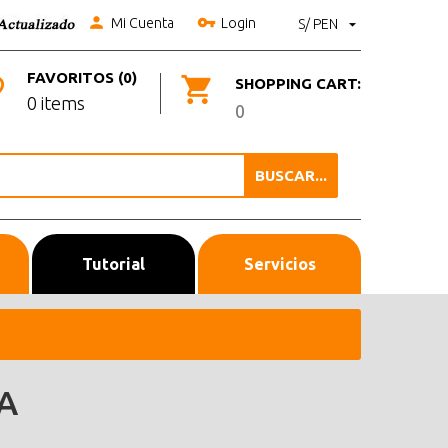
Mi Cuenta
Login
S/ PEN
FAVORITOS (0)
SHOPPING CART:
0 items
0
BUSCAR...
Tutorial
Servicios
A