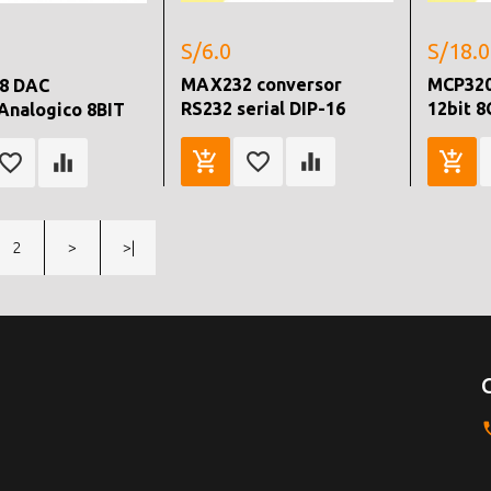
S/6.0
S/18.0
MAX232 conversor
MCP320
8 DAC
RS232 serial DIP-16
12bit 8
/Analogico 8BIT
2
>
>|