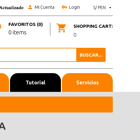
Mi Cuenta
Login
S/ PEN
FAVORITOS (0)
SHOPPING CART:
0 items
0
BUSCAR...
Tutorial
Servicios
A