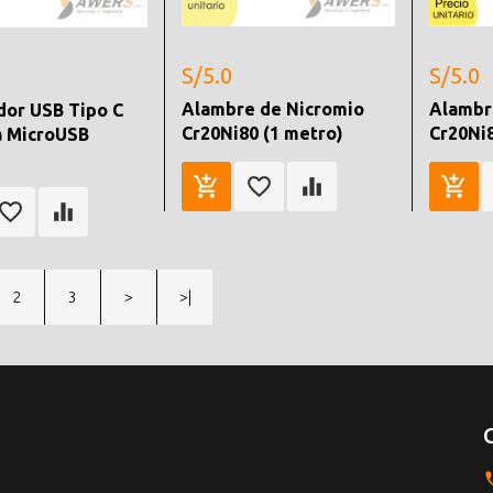
S/5.0
S/5.0
Alambre de Nicromio
Alambr
or USB Tipo C
Cr20Ni80 (1 metro)
Cr20Ni
a MicroUSB
2
3
>
>|