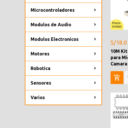
Microcontroladores
Modulos de Audio
Modulos Electronicos
S/18.0
10M Kit
Motores
para Mi
Camara 
Robotica
Sensores
Varios