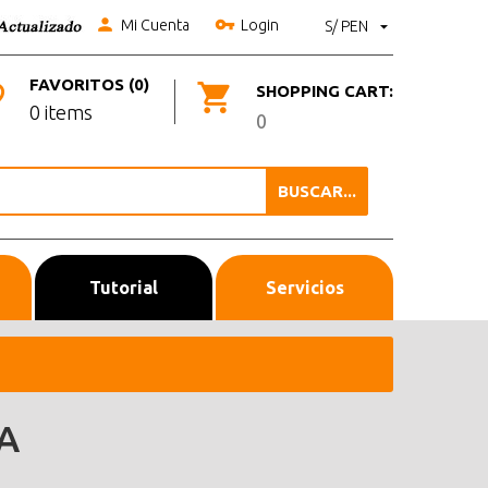
Mi Cuenta
Login
S/ PEN
FAVORITOS (0)
SHOPPING CART:
0 items
0
BUSCAR...
Tutorial
Servicios
A