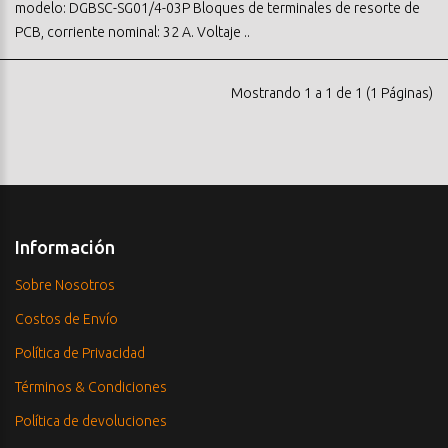
modelo: DGBSC-SG01/4-03P Bloques de terminales de resorte de
PCB, corriente nominal: 32 A. Voltaje ..
Mostrando 1 a 1 de 1 (1 Páginas)
Información
Sobre Nosotros
Costos de Envío
Política de Privacidad
Términos & Condiciones
Política de devoluciones