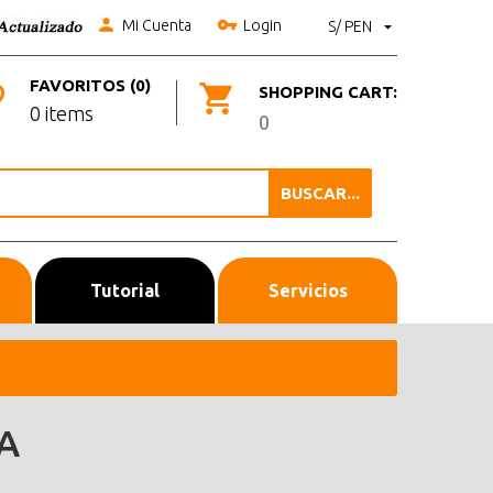
Mi Cuenta
Login
S/ PEN
FAVORITOS (0)
SHOPPING CART:
0 items
0
BUSCAR...
Tutorial
Servicios
A