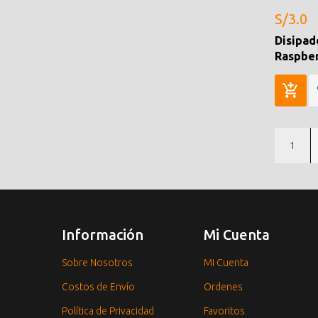
S/3.0
Disipad
Raspber
1
Información
Mi Cuenta
Sobre Nosotros
Mi Cuenta
Costos de Envío
Ordenes
Política de Privacidad
Favoritos