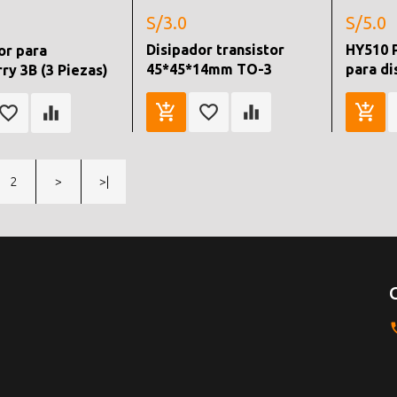
S/3.0
S/5.0
Disipador transistor
HY510 
or para
45*45*14mm TO-3
para di
ry 3B (3 Piezas)
2
>
>|