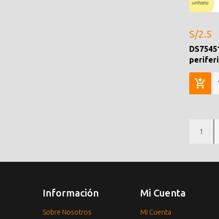
S/2.5
DS7545
perifer
1
Información
Mi Cuenta
Sobre Nosotros
Mi Cuenta