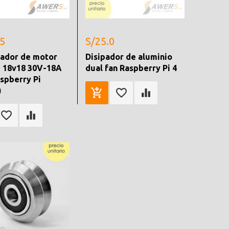
.5
S/25.0
lador de motor
Disipador de aluminio
2 18v18 30V-18A
dual fan Raspberry Pi 4
spberry Pi
)