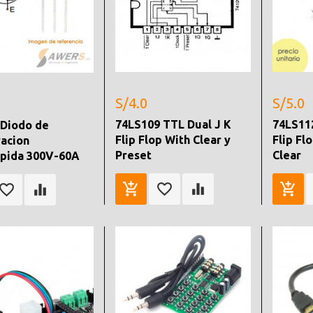
S/4.0
S/5.0
74LS109 TTL Dual J K
74LS11
 Diodo de
Flip Flop With Clear y
Flip Fl
acion
Preset
Clear
apida 300V-60A