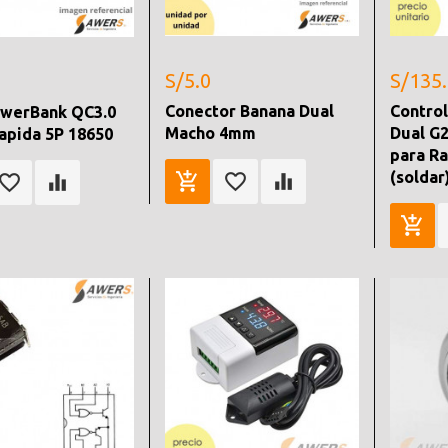
S/5.0
S/135
Conector Banana Dual
Contro
owerBank QC3.0
Macho 4mm
Dual G
apida 5P 18650
para Ra
(soldar