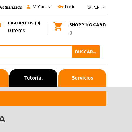
Mi Cuenta
Login
S/ PEN
FAVORITOS (0)
SHOPPING CART:
0 items
0
BUSCAR...
Tutorial
Servicios
A