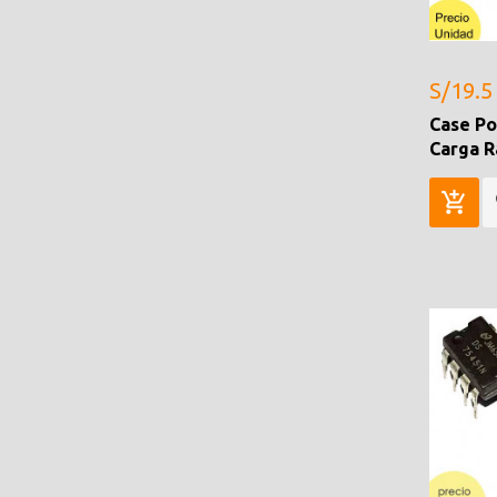
S/19.5
Case P
Carga R