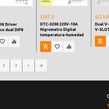
S/87.5
S/23.0
DTC-3200 220V-10A
Dual V
1N Driver
Higrometro Digital
V-SLO
ico dual DIP8
temperatura-humedad
2
3
>
>|