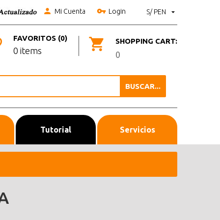
Mi Cuenta
Login
S/ PEN
FAVORITOS (0)
SHOPPING CART:
0 items
0
BUSCAR...
Tutorial
Servicios
A