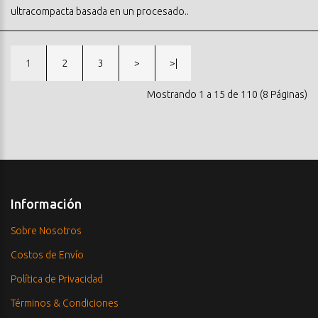
ultracompacta basada en un procesado..
1
2
3
>
>|
Mostrando 1 a 15 de 110 (8 Páginas)
Información
Sobre Nosotros
Costos de Envío
Política de Privacidad
Términos & Condiciones