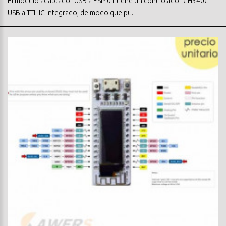
El modulo adaptador USB a ESP-01 tiene un controlador CH340G
USB a TTL IC integrado, de modo que pu..