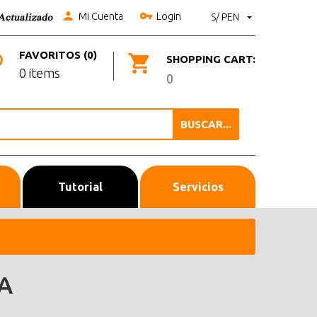
Mi Cuenta
Login
S/ PEN
FAVORITOS (0)
SHOPPING CART:
0 items
0
BUSCAR...
Tutorial
Servicios
A