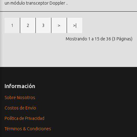
un módulo transceptor Doppler ..
1
2
3
>
>|
Mostrando 1 a 15 de 36 (3 Páginas)
Información
Sobre Nosotros
Costos de Envío
Política de Privacidad
Términos & Condiciones