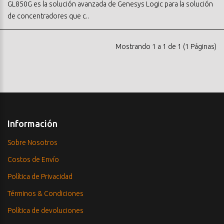
GL850G es la solución avanzada de Genesys Logic para la solución
de concentradores que c..
Mostrando 1 a 1 de 1 (1 Páginas)
Información
Sobre Nosotros
Costos de Envío
Política de Privacidad
Términos & Condiciones
Política de devoluciones