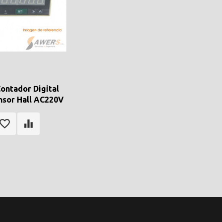
ontador Digital
nsor Hall AC220V