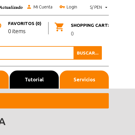
Mi Cuenta
Login
S/ PEN
FAVORITOS (0)
SHOPPING CART:
0 items
0
BUSCAR...
Tutorial
Servicios
A