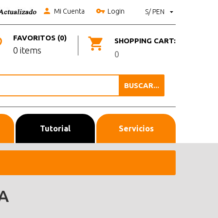
Mi Cuenta
Login
S/ PEN
FAVORITOS (0)
SHOPPING CART:
0 items
0
BUSCAR...
Tutorial
Servicios
A