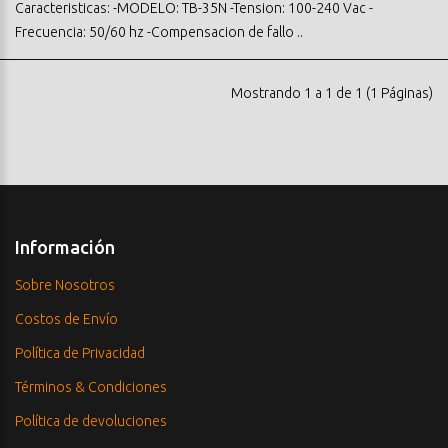
Caracteristicas: -MODELO: TB-35N -Tension: 100-240 Vac -
Frecuencia: 50/60 hz -Compensacion de fallo ..
Mostrando 1 a 1 de 1 (1 Páginas)
Información
Sobre Nosotros
Costos de Envío
Política de Privacidad
Términos & Condiciones
Política de devoluciones