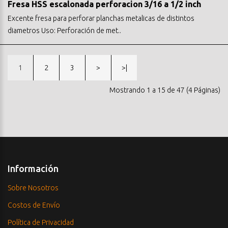
Fresa HSS escalonada perforacion 3/16 a 1/2 inch
Excente fresa para perforar planchas metalicas de distintos
diametros Uso: Perforación de met..
1
2
3
>
>|
Mostrando 1 a 15 de 47 (4 Páginas)
Información
Sobre Nosotros
Costos de Envío
Política de Privacidad