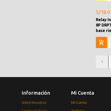
S/18.0
Relay I
8P DRP
base ri
1
Información
Mi Cuenta
Sobre Nosotros
Mi Cuenta
Costos de Envío
Ordenes