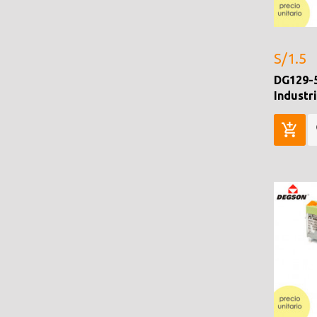
S/1.5
DG129-5
Industr