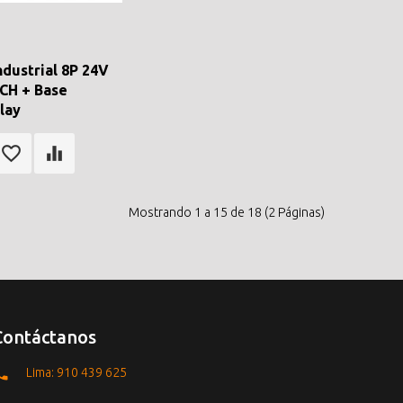
ndustrial 8P 24V
CH + Base
lay
Mostrando 1 a 15 de 18 (2 Páginas)
Contáctanos
Lima: 910 439 625