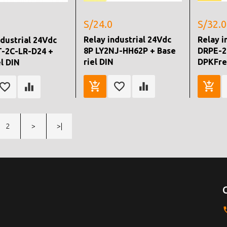
S/24.0
S/32.0
Relay industrial 24Vdc
Relay i
ndustrial 24Vdc
8P LY2NJ-HH62P + Base
DRPE-2
T-2C-LR-D24 +
riel DIN
DPKFre
el DIN
2
>
>|