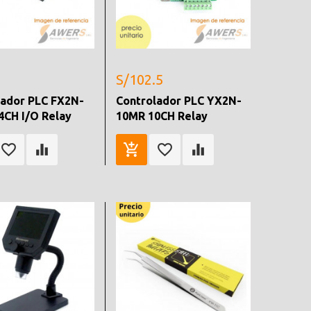
S/102.5
lador PLC FX2N-
Controlador PLC YX2N-
4CH I/O Relay
10MR 10CH Relay