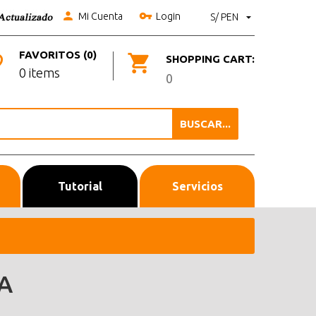
Mi Cuenta
Login
S/ PEN
FAVORITOS (0)
SHOPPING CART:
0 items
0
BUSCAR...
Tutorial
Servicios
A