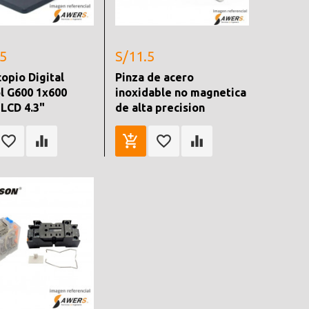
.5
S/11.5
opio Digital
Pinza de acero
l G600 1x600
inoxidable no magnetica
LCD 4.3"
de alta precision