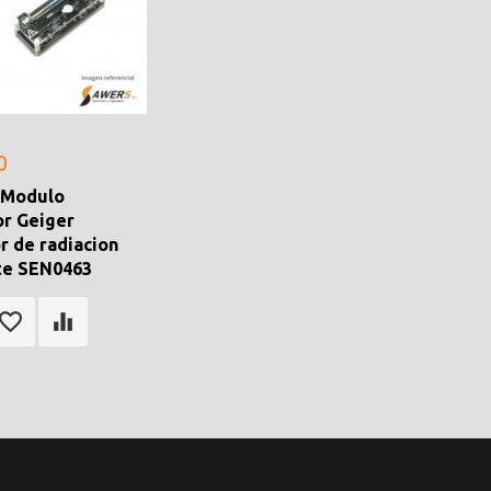
0
 Modulo
r Geiger
r de radiacion
te SEN0463