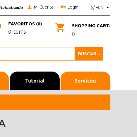
Mi Cuenta
Login
S/ PEN
FAVORITOS (0)
SHOPPING CART:
0 items
0
BUSCAR...
Tutorial
Servicios
A