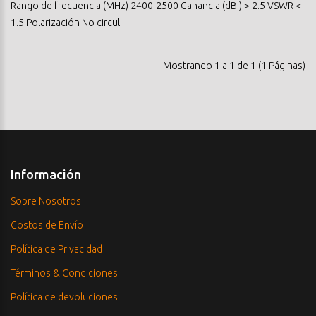
Rango de frecuencia (MHz) 2400-2500 Ganancia (dBi) > 2.5 VSWR <
1.5 Polarización No circul..
Mostrando 1 a 1 de 1 (1 Páginas)
Información
Sobre Nosotros
Costos de Envío
Política de Privacidad
Términos & Condiciones
Política de devoluciones