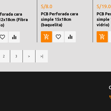
S/8.0
S/19.0
PCB Perforada cara
PCB Pe
forada cara
simple 15x18cm
simple 
12x18cm (Fibra
(baquelita)
vidrio)
io)
2
3
>
>|