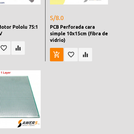
S/8.0
otor Pololu 75:1
PCB Perforada cara
V
simple 10x15cm (fibra de
vidrio)