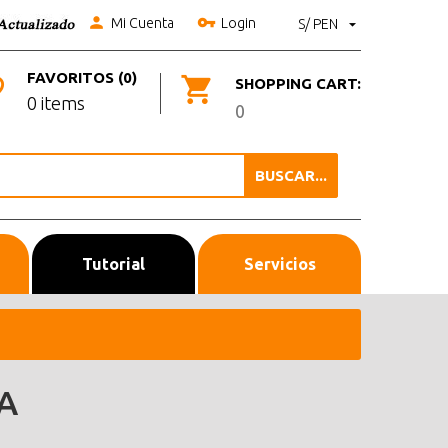
Mi Cuenta
Login
S/ PEN
FAVORITOS (0)
SHOPPING CART:
0 items
0
BUSCAR...
Tutorial
Servicios
A