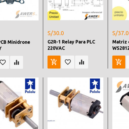
S/30.0
S/37.0
G2R-1 Relay Para PLC
Matriz 
PCB Minidrone
220VAC
WS2812
Y