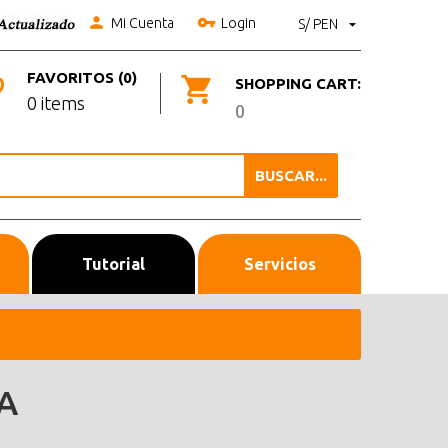
Mi Cuenta
Login
S/ PEN
FAVORITOS (0)
SHOPPING CART:
0 items
0
BUSCAR...
Tutorial
Servicios
A