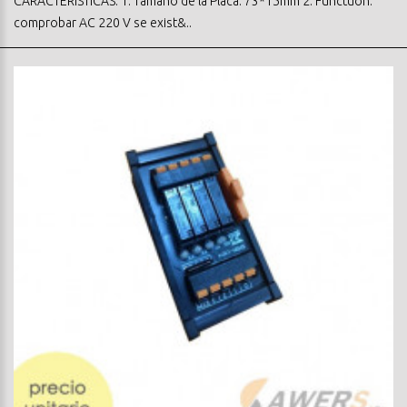
CARACTERISTICAS: 1. Tamaño de la Placa: 73*15mm 2. Functuon:
comprobar AC 220 V se exist&..