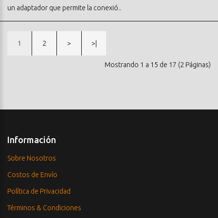
un adaptador que permite la conexió..
1
2
>
>|
Mostrando 1 a 15 de 17 (2 Páginas)
Información
Sobre Nosotros
Costos de Envío
Política de Privacidad
Términos & Condiciones