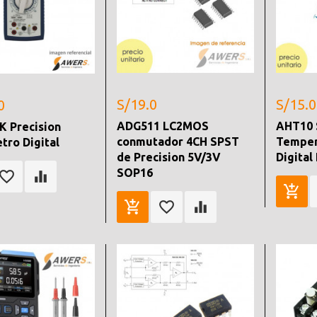
S/19.0
S/15.0
0
ADG511 LC2MOS
AHT10 
K Precision
conmutador 4CH SPST
Temper
tro Digital
de Precision 5V/3V
Digital
SOP16