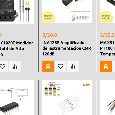
S/20.0
S/52.5
0
INA128P Amplificador
MAX31
LC1020E Medidor
de instrumentacion CMR
PT100 
tatil de Alta
120dB
Temper
on