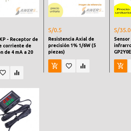
S/0.5
S/35.0
Resistencia Axial de
Sensor 
P - Receptor de
precisión 1% 1/6W (5
infrarr
e corriente de
piezas)
GP2Y0E
ón de 4 mA a 20