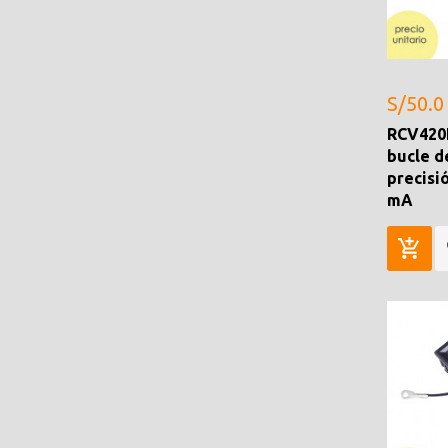
S/50.0
RCV420K
bucle d
precisi
mA