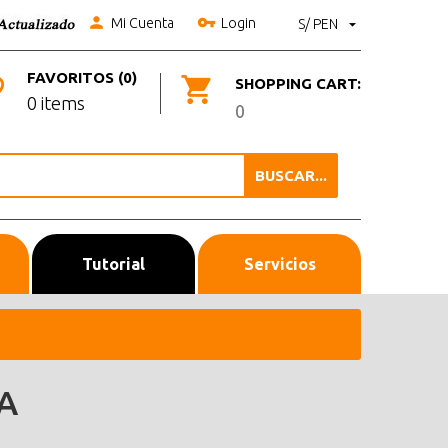
Mi Cuenta
Login
S/ PEN
FAVORITOS (0)
SHOPPING CART:
0 items
0
BUSCAR...
Tutorial
Servicios
A