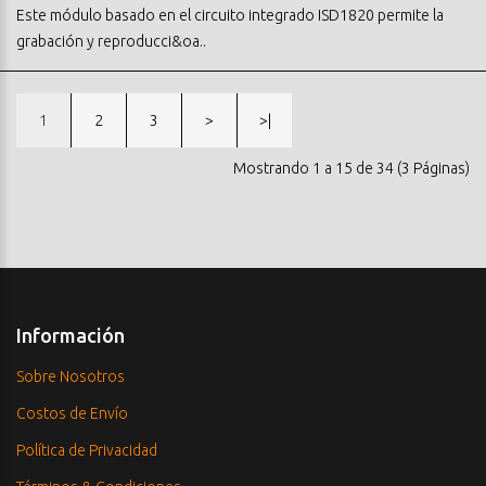
Este módulo basado en el circuito integrado ISD1820 permite la
grabación y reproducci&oa..
1
2
3
>
>|
Mostrando 1 a 15 de 34 (3 Páginas)
Información
Sobre Nosotros
Costos de Envío
Política de Privacidad