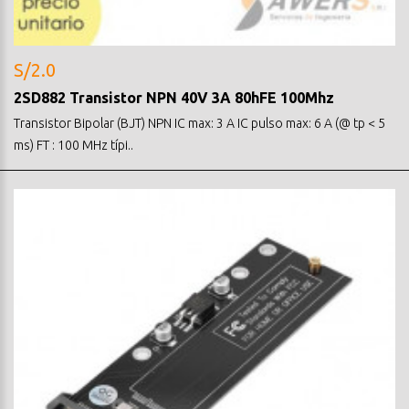
S/2.0
2SD882 Transistor NPN 40V 3A 80hFE 100Mhz
Transistor Bipolar (BJT) NPN IC max: 3 A IC pulso max: 6 A (@ tp < 5
ms) FT : 100 MHz típi..