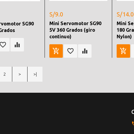
S/9.0
S/14.0
Mini Servomotor SG90
Mini S
rvomotor SG90
5V 360 Grados (giro
180 Gr
Grados
continuo)
Nylon)
2
>
>|