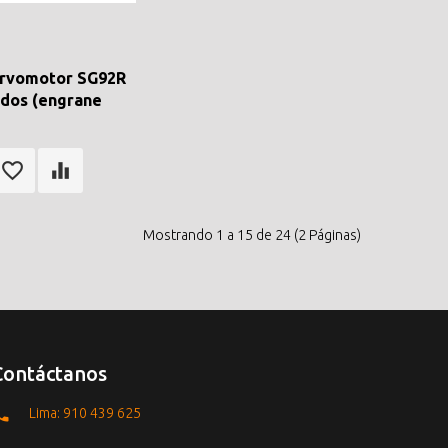
ervomotor SG92R
ados (engrane
Mostrando 1 a 15 de 24 (2 Páginas)
Contáctanos
Lima: 910 439 625