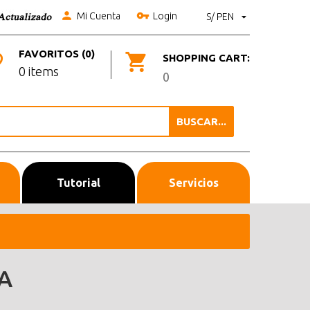
Mi Cuenta
Login
S/ PEN
FAVORITOS (0)
SHOPPING CART:
0 items
0
BUSCAR...
Tutorial
Servicios
A