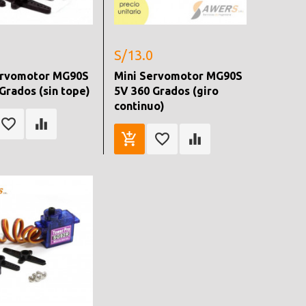
S/13.0
ervomotor MG90S
Mini Servomotor MG90S
Grados (sin tope)
5V 360 Grados (giro
continuo)