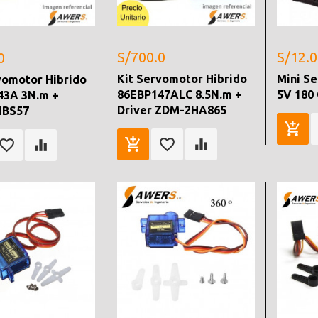
S/700.0
S/12.0
0
Kit Servomotor Hibrido
Mini S
vomotor Hibrido
86EBP147ALC 8.5N.m +
5V 180 
43A 3N.m +
Driver ZDM-2HA865
HBS57