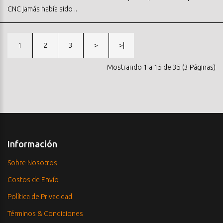
CNC jamás había sido ..
1
2
3
>
>|
Mostrando 1 a 15 de 35 (3 Páginas)
Información
Sobre Nosotros
Costos de Envío
Política de Privacidad
Términos & Condiciones