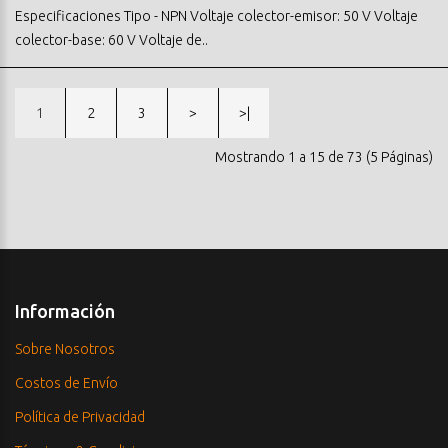
Especificaciones Tipo - NPN Voltaje colector-emisor: 50 V Voltaje
colector-base: 60 V Voltaje de..
1
2
3
>
>|
Mostrando 1 a 15 de 73 (5 Páginas)
Información
Sobre Nosotros
Costos de Envío
Política de Privacidad