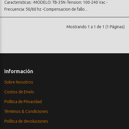
Caracteristicas: -MODELO: TB-35N -Tension: 100-240 Vac -
Frecuencia: 50/60 hz -Compensacion de fallo ..
Mostrando 1 a 1 de 1 (1 Páginas)
Información
Sobre Nosotros
Costos de Envío
Política de Privacidad
Términos & Condiciones
Política de devoluciones