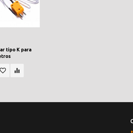
r tipo K para
etros