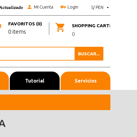
Mi Cuenta
Login
S/ PEN
FAVORITOS (0)
SHOPPING CART:
0 items
0
BUSCAR...
Tutorial
Servicios
A