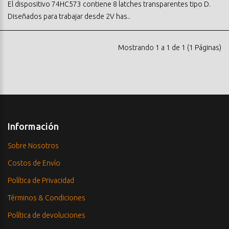
El dispositivo 74HC573 contiene 8 latches transparentes tipo D.
Diseñados para trabajar desde 2V has..
Mostrando 1 a 1 de 1 (1 Páginas)
Información
Sobre Nosotros
Costos de Envío
Política de Privacidad
Términos & Condiciones
Política de devoluciones