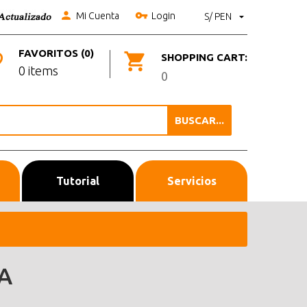
Mi Cuenta
Login
S/ PEN
FAVORITOS (0)
SHOPPING CART:
0 items
0
BUSCAR...
Tutorial
Servicios
A