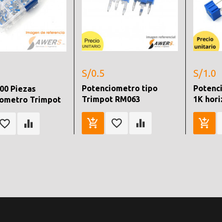
S/0.5
S/1.0
Potenciometro tipo
Potenc
100 Piezas
Trimpot RM063
1K hori
iometro Trimpot