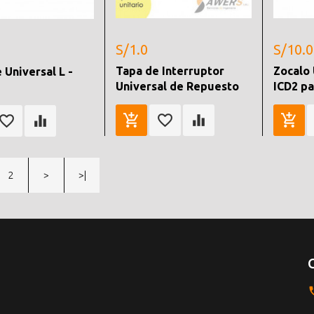
S/1.0
S/10.0
Tapa de Interruptor
Zocalo 
 Universal L -
Universal de Repuesto
ICD2 pa
2
>
>|