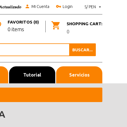
Mi Cuenta
Login
S/ PEN
FAVORITOS (0)
SHOPPING CART:
0 items
0
BUSCAR...
Tutorial
Servicios
A