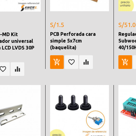
S/1.5
S/51.0
PCB Perforada cara
Regula
-MD Kit
simple 5x7cm
Subwoo
ador universal
(baquelita)
40/150
a LCD LVDS 30P