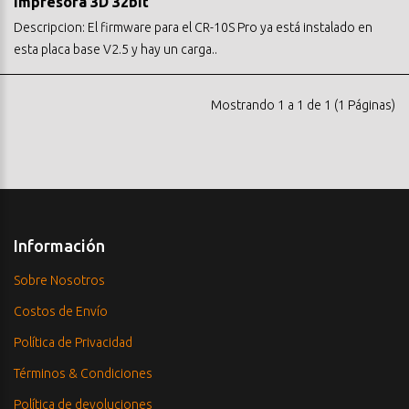
impresora 3D 32bit
Descripcion: El firmware para el CR-10S Pro ya está instalado en
esta placa base V2.5 y hay un carga..
Mostrando 1 a 1 de 1 (1 Páginas)
Información
Sobre Nosotros
Costos de Envío
Política de Privacidad
Términos & Condiciones
Política de devoluciones