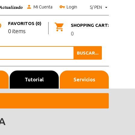
Mi Cuenta
Login
S/ PEN
FAVORITOS (0)
SHOPPING CART:
0 items
0
BUSCAR...
Tutorial
Servicios
A