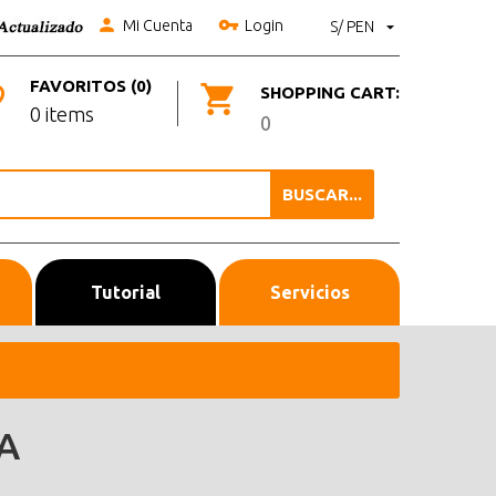
Mi Cuenta
Login
S/ PEN
FAVORITOS (0)
SHOPPING CART:
0 items
0
BUSCAR...
Tutorial
Servicios
A