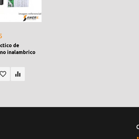
5
actico de
no inalambrico