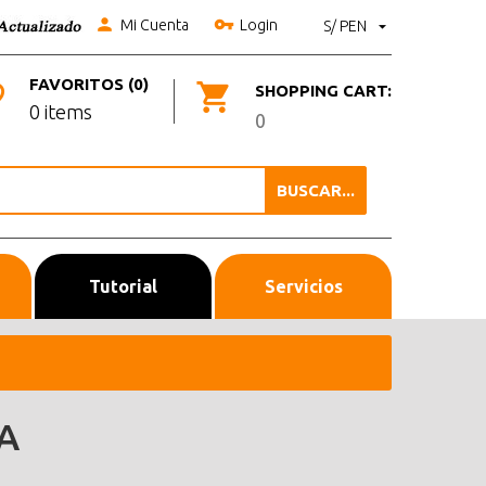
Mi Cuenta
Login
S/ PEN
FAVORITOS (0)
SHOPPING CART:
0 items
0
BUSCAR...
Tutorial
Servicios
A