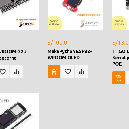
S/100.0
S/13.0
MakePython ESP32-
TTGO D
 WROOM-32U
WROOM OLED
Serial 
externa
POE