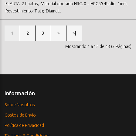
·FLAUTA: 2 flautas; ·Material operado HRC: 0 ~ HRC55 ·Radio: 1mm;
·Revestimiento: Tialn; ·Diámet..
1
2
3
>
>|
Mostrando 1 a 15 de 43 (3 Páginas)
Información
Sobre Nosotros
Costos de Envío
Política de Privacidad
Términos & Condiciones