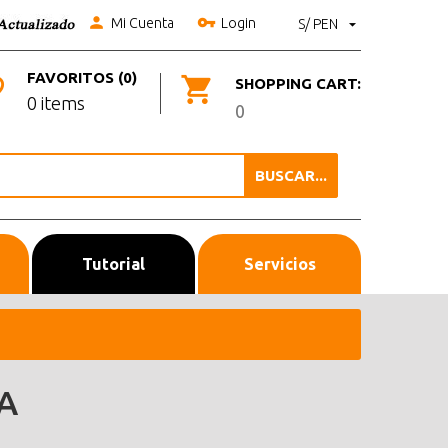
Mi Cuenta
Login
S/ PEN
FAVORITOS (0)
SHOPPING CART:
0 items
0
BUSCAR...
Tutorial
Servicios
A