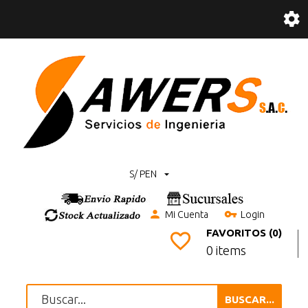
S/ PEN
Mi Cuenta
Login
FAVORITOS (0)
0 items
BUSCAR...