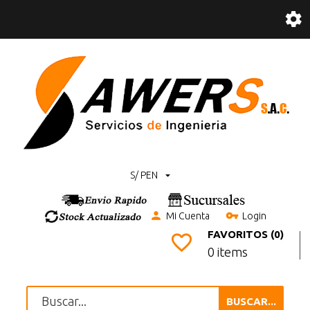
S/ PEN
Mi Cuenta
Login
FAVORITOS (0)
0 items
BUSCAR...