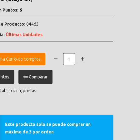
n Puntos:
6
e Producto:
04463
ia:
Últimas Unidades
r a Carro de compras
ritos
Comparar
:
abl
,
touch
,
puntas
Este producto solo se puede comprar un
máximo de 3 por orden