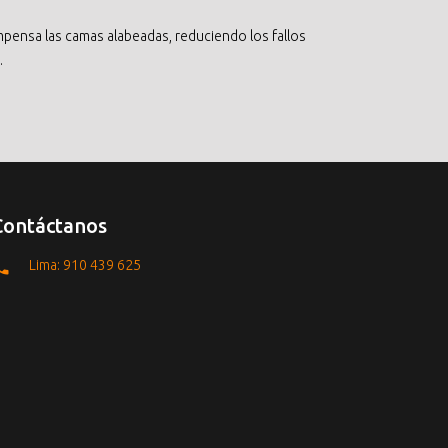
pensa las camas alabeadas, reduciendo los fallos
.
Contáctanos
Lima: 910 439 625