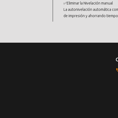
✅Eliminar la Nivelación manual
La autonivelación automática com
de impresión y ahorrando tiempo