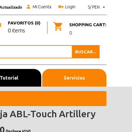
Mi Cuenta
Login
S/ PEN
FAVORITOS (0)
SHOPPING CART:
0 items
0
BUSCAR...
Tutorial
Servicios
ja ABL-Touch Artillery
.0
(incluye IGV)